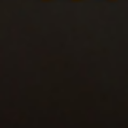
酒款介
酒莊投