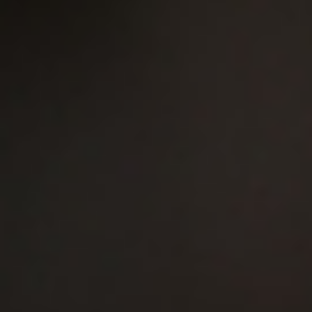
Chateau
白