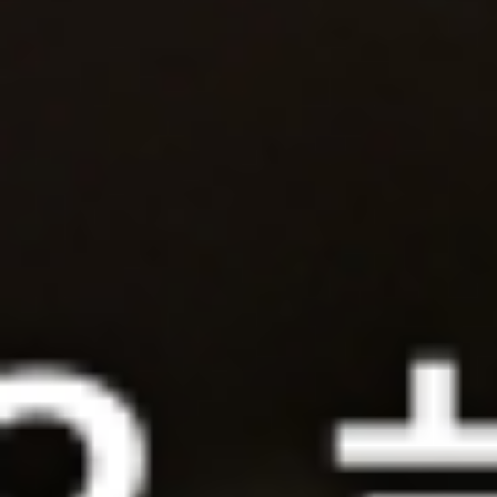
TEL： (02
EMAIL： yib
YIBAI Vintage © 2
翊