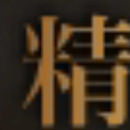
YB Ca
YB 玉山
關於翊