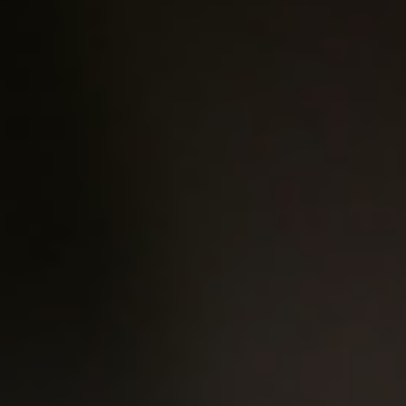
Chate
金