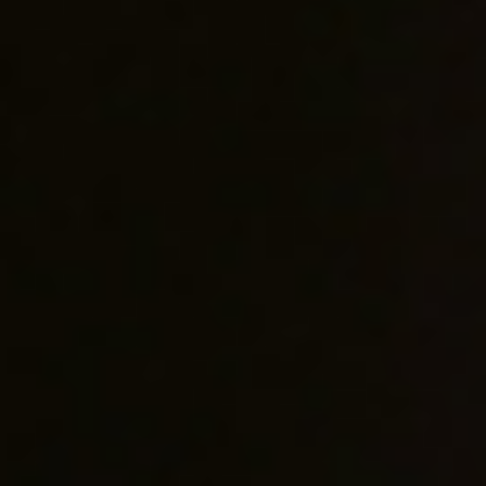
A
智利王